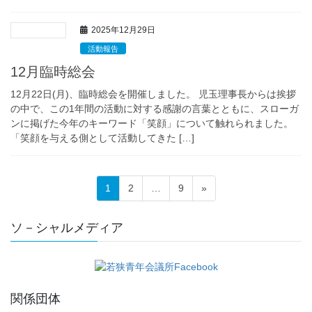
2025年12月29日
活動報告
12月臨時総会
12月22日(月)、臨時総会を開催しました。 児玉理事長からは挨拶
の中で、この1年間の活動に対する感謝の言葉とともに、スローガ
ンに掲げた今年のキーワード「笑顔」について触れられました。
「笑顔を与える側として活動してきた […]
投
固
固
固
1
2
…
9
»
稿
定
定
定
ペ
ペ
ペ
の
ソ－シャルメディア
ー
ー
ー
ペ
ジ
ジ
ジ
ー
ジ
関係団体
送