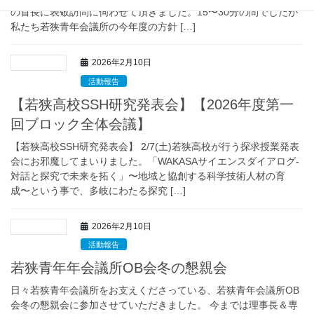
の首長に表敬訪問に伺わせて頂きました。15〜30分の間でしたが
私たち若狭青年会議所の今年度の方針 […]
2026年2月10日
活動報告
【若狭高校SSH研究発表会】【2026年度第一
回ブロック全体会議】
【若狭高校SSH研究発表会】 2/7(土)若狭高校が行う探求授業発表
会にお邪魔してまいりました。「WAKASAサイエンスダイアログ-
対話と探究で未来を拓く」〜地域と協創する科学技術人材の育
成〜という事で、多岐にわたる探究 […]
2026年2月10日
活動報告
若狭青年年会議所OB会冬の懇親会
日々若狭青年会議所をお支えくださっている、若狭青年会議所OB
会冬の懇親会に参加させていただきました。 今までは理事長＆専