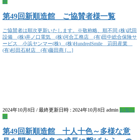
せ
第49回新順造館 ご協賛者様一覧
ご協賛者は順次更新いたします。※敬称略、順不同 (株)武田
設備 (株)井ノ口電気 (株)河合工務店 (有)田中総合保険サ
ービス 小浜ヤンマー(株) (株)HundredSmile 苅田産業
(有)杉田石材店 (有)藤田商 […]
2024年10月8日
/ 最終更新日時 :
2024年10月8日
admin
お知ら
せ
第49回新順造館 十人十色～多様な意