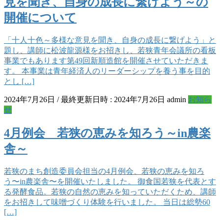
見を聞き、自身の成長に繋げよう～の
開催について
「十人十色～多様な意見を聞き、自身の成長に繋げよう」と
題し、講師に松波龍源様をお招きし、若狭青年会議所の看板
事業でもあります第49回新順造館を開催させていただきま
す。 本事業は青年経済人のリーダーシップを養う事を目的
とし […]
2024年7月26日
/ 最終更新日時 :
2024年7月26日
admin
お知ら
せ
4月例会 若狭の恵みを知ろう～in農楽
舎～
若狭のまち創造委員会担当の4月例会、若狭の恵みを知ろ
う〜in農楽舎〜を開催いたしました。 御食国若狭を代表とす
る発酵食品。若狭の自然の恵みを知っていただくため、講師
をお招きして味噌づくり体験を行いました。 当日は総勢60
[…]