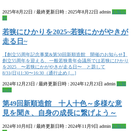
2025年8月22日
/ 最終更新日時 :
2025年8月22日
admin
お知ら
せ
若狭にひかりを2025~若狭にかがやきが
走る日~
【創立55周年記念事業&第50回新順造館 開催のお知らせ】
創立55周年を迎える、一般若狭青年会議所では若狭にひかり
を2025 〜若狭にかがやきが走る日〜 と題して
8/31(日)11:30〜16:30（通行止め […]
2024年12月23日
/ 最終更新日時 :
2024年12月23日
admin
お知
らせ
第49回新順造館 十人十色～多様な意
見を聞き、自身の成長に繋げよう～
2024年10月8日
/ 最終更新日時 :
2024年11月9日
admin
お知ら