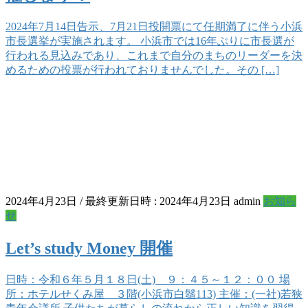
2024年7月14日告示、7月21日投開票にて任期満了に伴う小浜
市長選挙が実施されます。 小浜市では16年ぶりに市長選が
行われる見込みであり、これまで自分のまちのリーダーを決
めるための投票が行われておりませんでした。その […]
2024年4月23日
/ 最終更新日時 :
2024年4月23日
admin
お知ら
せ
Let’s study Money 開催
日時：令和６年５月１８日(土) ９：４５～１２：００ 場
所：ホテルせくみ屋 ３階(小浜市白鬚113) 主催：(一社)若狭