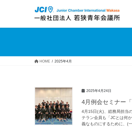
コ
ナ
ン
ビ
テ
ゲ
ン
ー
ツ
シ
へ
ョ
ス
ン
キ
に
ッ
移
HOME
2025年4月
プ
動
2025年4月24日
4月例会セミナー「
4月15日(火)、総務局担
テラン会員も「JCとは何
義なものにするために、(一社