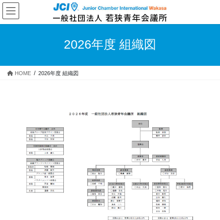
コ
ナ
ン
ビ
テ
ゲ
ン
ー
2026年度 組織図
ツ
シ
へ
ョ
ス
ン
HOME
2026年度 組織図
キ
に
ッ
移
プ
動