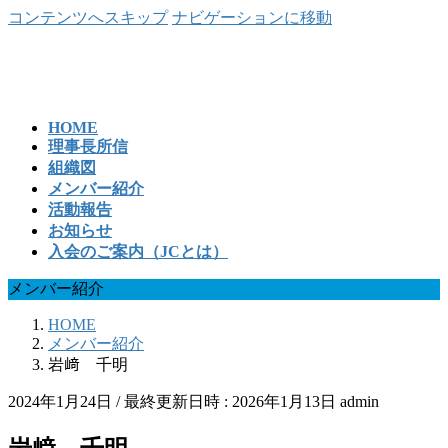
コンテンツへスキップ
ナビゲーションに移動
HOME
理事長所信
組織図
メンバー紹介
活動報告
お知らせ
入会のご案内（JCとは）
メンバー紹介
HOME
メンバー紹介
岩﨑 千明
2024年1月24日
/ 最終更新日時 :
2026年1月13日
admin