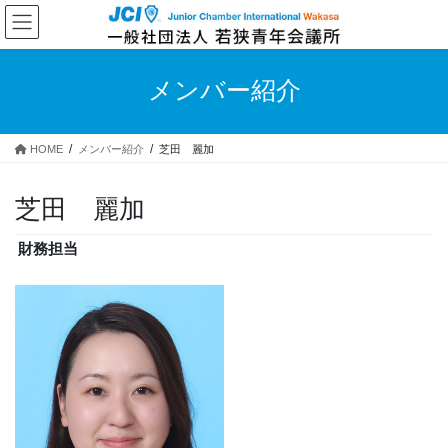
コ
ナ
ン
ビ
テ
ゲ
ン
ー
メンバー紹介
ツ
シ
へ
ョ
ス
ン
HOME
メンバー紹介
芝田 麗加
キ
に
ッ
移
プ
動
芝田 麗加
財務担当