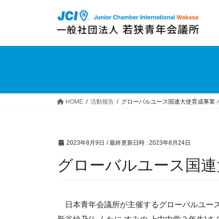
コ
ナ
ン
ビ
テ
ゲ
ン
ー
ツ
シ
へ
ョ
ス
ン
キ
に
ッ
移
HOME
活動報告
グローバルユース国連大使育成事業 
プ
動
2023年8月9日
/ 最終更新日時 :
2023年8月24日
グローバルユース国連
日本青年会議所が主催するグローバルユース