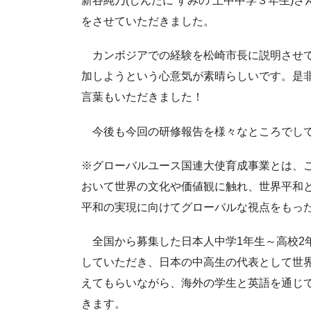
新谷純乃(しんたに すみの 上中中学３年生)
をさせていただきました。
カンボジアでの経験を松崎市長に説明させて
加しようという心意気が素晴らしいです。是
言葉もいただきました！
今後も今回の研修報告を様々なところでして
※グローバルユース国連大使育成事業とは、
おいて世界の文化や価値観に触れ、世界平和
平和の実現に向けてグローバルな視点をもっ
全国から募集した日本人中学1年生～高校2年
していただき、日本の中高生の代表として世
えてもらいながら、海外の学生と英語を通じ
きます。